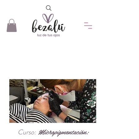
¡Al tomar tu curso tienes
acceso a una clase master sin
costo! Sigue leyendo...
Micropigmentación:
Curso: