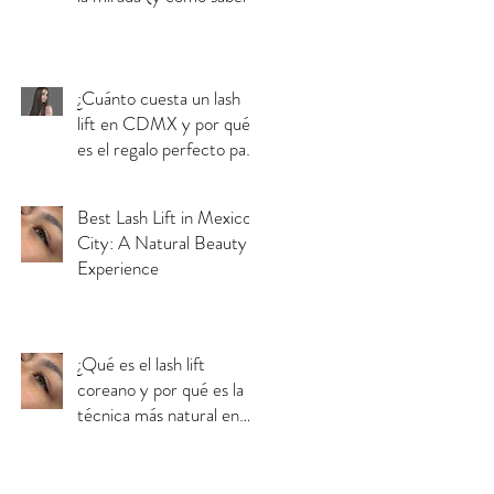
si es para mamá)
¿Cuánto cuesta un lash
lift en CDMX y por qué
es el regalo perfecto para
el Día de las Madres?
Best Lash Lift in Mexico
City: A Natural Beauty
Experience
¿Qué es el lash lift
coreano y por qué es la
técnica más natural en
CDMX?