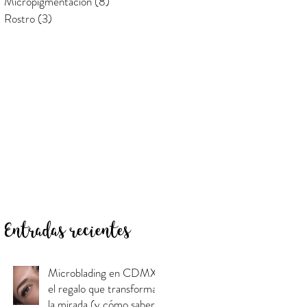
Micropigmentación
(8)
8 entradas
Rostro
(3)
3 entradas
Entradas recientes
Microblading en CDMX:
el regalo que transforma
la mirada (y cómo saber