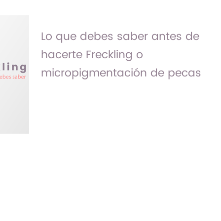
Lo que debes saber antes de
hacerte Freckling o
micropigmentación de pecas
La simulación de pecas se puede realizar
a través de la micropigmentación. El
efecto de las pecas provoca en ti un
estilo místico y juvenil