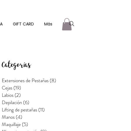
ZA
GIFT CARD
Más
Categorías
Extensiones de Pestañas
(8)
8 entradas
Cejas
(19)
19 entradas
Labios
(2)
2 entradas
Depilación
(6)
6 entradas
Lifting de pestañas
(11)
11 entradas
Manos
(4)
4 entradas
Maquillaje
(5)
5 entradas