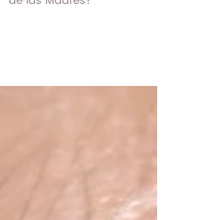
en CDMX y por qué es el
regalo perfecto para el Día
de las Madres?
Hay algo que muchas mujeres no
decimos en voz alta: no siempre se
trata de querer más cosas…queremos
volver a vernos, volver a sentirnos
nosotras. Este Día de las Madres, más
que un regalo, muchas mujeres están
buscando sentirse bien, sin esfuerzo,
sin tener que arreglarse todos los días.
Y ahí es donde un lash lift cambia el
día a día más de lo que parece.
¿Cuánto cuesta un lash lift en CDMX? El
precio de un lash lift en Ciudad de
México puede variar dependiendo de
la técnic