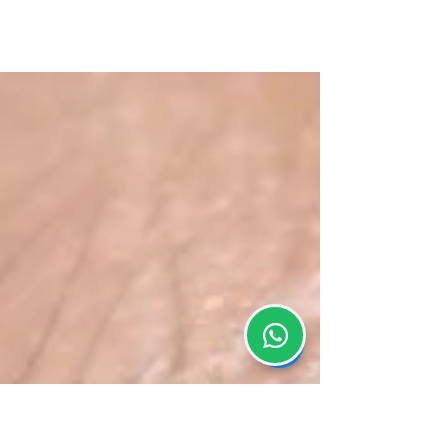
Best Lash Lift in Mexico City:
A Natural Beauty Experience
Lash lift in Mexico City: a natural beauty
experience for travelers. Discover
where to get effortless, elegant lashes
in CDMX.