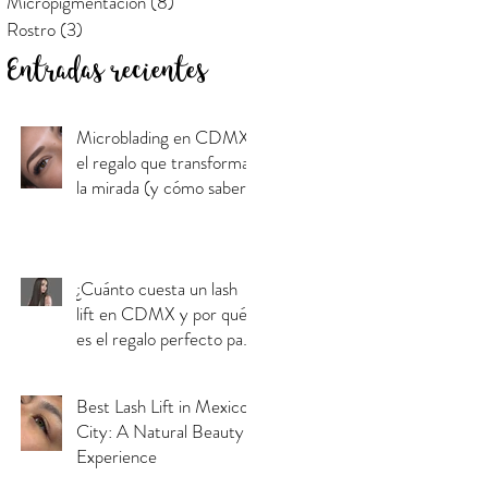
Micropigmentación
(8)
8 entradas
Rostro
(3)
3 entradas
Entradas recientes
Microblading en CDMX:
el regalo que transforma
la mirada (y cómo saber
si es para mamá)
¿Cuánto cuesta un lash
lift en CDMX y por qué
es el regalo perfecto para
el Día de las Madres?
Best Lash Lift in Mexico
City: A Natural Beauty
Experience