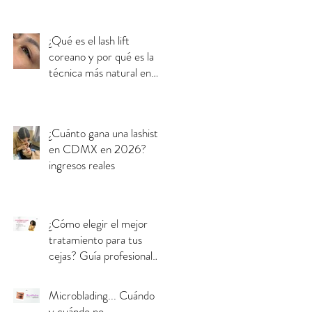
¿Qué es el lash lift
coreano y por qué es la
técnica más natural en
CDMX?
¿Cuánto gana una lashista
en CDMX en 2026?
ingresos reales
¿Cómo elegir el mejor
tratamiento para tus
cejas? Guía profesional
para tomar la decisión
correcta
Microblading... Cuándo sí
y cuándo no