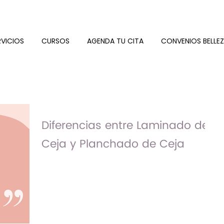
RVICIOS
CURSOS
AGENDA TU CITA
CONVENIOS BELLE
Diferencias entre Laminado de
Ceja y Planchado de Ceja
Conoce las diferencias entre el laminado
de ceja o brow lamination y el planchado
de ceja para que puedas decidir cual va
mejor contigo.