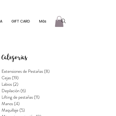
ZA
GIFT CARD
Más
Categorías
Extensiones de Pestañas
(8)
8 entradas
Cejas
(19)
19 entradas
Labios
(2)
2 entradas
Depilación
(6)
6 entradas
Lifting de pestañas
(11)
11 entradas
Manos
(4)
4 entradas
Maquillaje
(5)
5 entradas