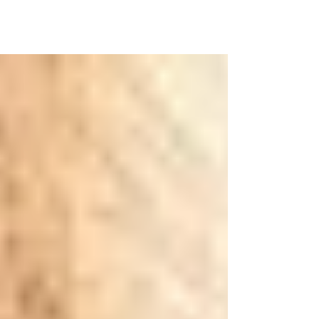
En este artículo te platico de manera
sencilla y rápida todo sobre la henna
en cejas, como funciona, cuidados y
te respondo 3 preguntas...