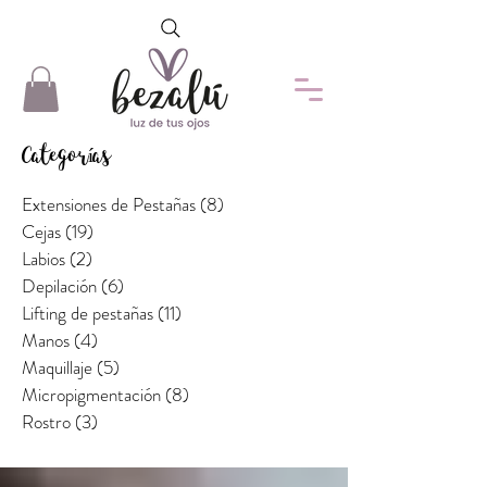
Categorías
Extensiones de Pestañas
(8)
8 entradas
Cejas
(19)
19 entradas
Labios
(2)
2 entradas
Depilación
(6)
6 entradas
Lifting de pestañas
(11)
11 entradas
Manos
(4)
4 entradas
Maquillaje
(5)
5 entradas
Micropigmentación
(8)
8 entradas
Rostro
(3)
3 entradas