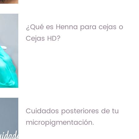
¿Qué es Henna para cejas o
Cejas HD?
En este artículo te platico de manera
sencilla y rápida todo sobre la henna en
cejas, como funciona, cuidados y te
respondo 3 preguntas...
Cuidados posteriores de tu
micropigmentación.
¿Eres nueva en Bezalú? <Clic y Regalo> En