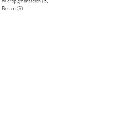
Micropigmentación
(8)
8 entradas
Rostro
(3)
3 entradas