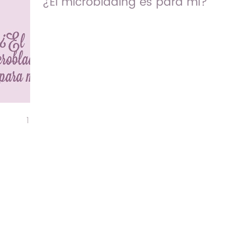
¿El microblading es para mi?
Tu ceja perfecta y sin maquillar por 365
días ¿Estás lista? bueno pues al ser nueva
en Bezalú te tenemos un regalo solo
pídelo dando ...
1
2