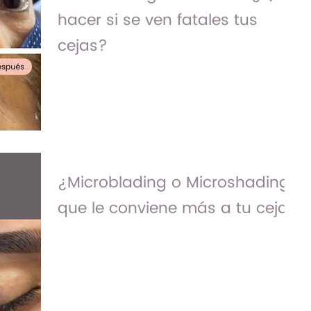
hacer si se ven fatales tus
cejas?
< Al final del artículo te tenemos una
oferta especial para ti > Tristemente
atendemos más casos de los que
quisieramos contarte y es que...
¿Microblading o Microshading?
que le conviene más a tu ceja.
<Mes de Microblading en Bezalú a un
súper precio Entérate Aquí> Sí, este tema
en ocasione confunde a nuestras clientas
pero hoy en este...