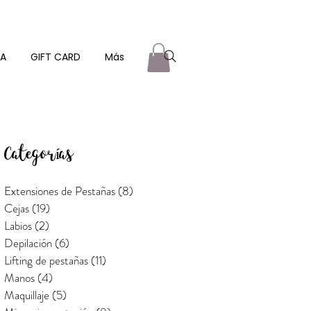
ZA
GIFT CARD
Más
Categorías
Extensiones de Pestañas
(8)
8 entradas
Cejas
(19)
19 entradas
Labios
(2)
2 entradas
Depilación
(6)
6 entradas
Lifting de pestañas
(11)
11 entradas
Manos
(4)
4 entradas
Maquillaje
(5)
5 entradas