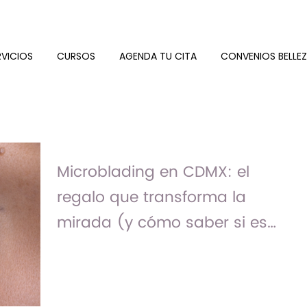
RVICIOS
CURSOS
AGENDA TU CITA
CONVENIOS BELLE
Microblading en CDMX: el
regalo que transforma la
mirada (y cómo saber si es
para mamá)
Hay regalos que cambian cómo alguien
se ve todos los días y aunque el
microblading no es para todas, para
quien lo busca…puede ser justo lo que