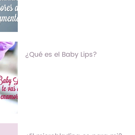
este artículo te explicaré de forma
sencilla los cuidados después de haberte
aplicado tu micro...
¿Qué es el Baby Lips?
¿Ya conoces el nuevo tratamiento para
los labios con maquillaje
semipermanente? ¿No? Baby Lips, es un
procedimiento de micropigmentación ...