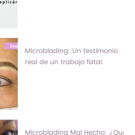
belleza semi permanente, consiste en
introducir moléculas de pigmento en la
piel (sólo capas...
Microblading: Un testimonio
real de un trabajo fatal.
<< Todos los meses tenemos una promo
especial en microblading >> El día de hoy
queremos platicarte esta historía que
comenzo como algo...
Microblading Mal Hecho: ¿Qué