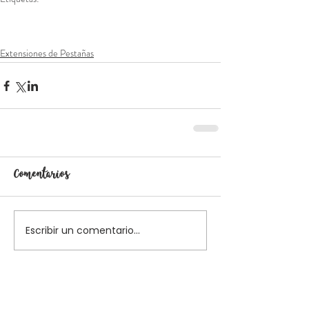
Extensiones de Pestañas
Estilos de Extensiones
Extensiones de Mink
Bezalú Pestañas
Aprende
Extensiones de Pestañas
Comentarios
Escribir un comentario...