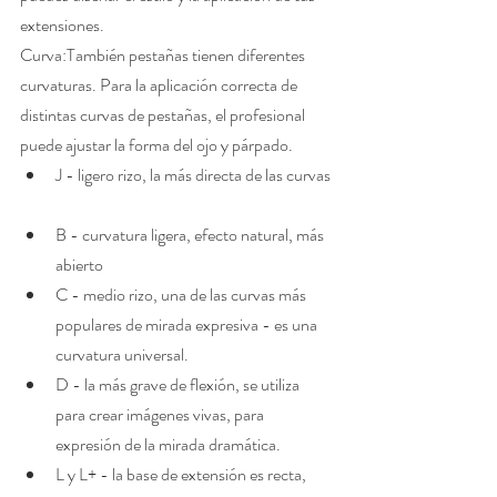
extensiones.
Curva:También pestañas tienen diferentes 
curvaturas. Para la aplicación correcta de 
distintas curvas de pestañas, el profesional 
puede ajustar la forma del ojo y párpado. 
J - ligero rizo, la más directa de las curvas 
B - curvatura ligera, efecto natural, más 
abierto  
C - medio rizo, una de las curvas más 
populares de mirada expresiva - es una 
curvatura universal.  
D - la más grave de flexión, se utiliza 
para crear imágenes vivas, para 
expresión de la mirada dramática.  
L y L+ - la base de extensión es recta, 