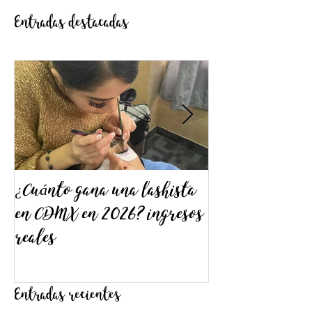
Entradas destacadas
¿Cuánto gana una lashista
¿Cómo elegir e
en CDMX en 2026? ingresos
tratamiento pa
reales
Guía profesion
la decisión cor
Entradas recientes