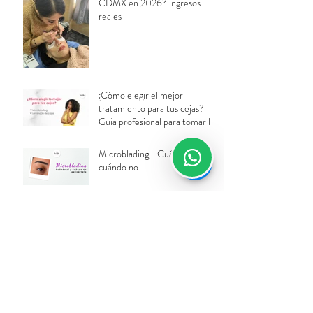
CDMX en 2026? ingresos
reales
¿Cómo elegir el mejor
tratamiento para tus cejas?
Guía profesional para tomar la
decisión correcta
Microblading... Cuándo sí y
cuándo no
Microblading Vs. Microshading
Curso de Extensiones de
Pestañas: 5 cosas que debes
saber antes de inscribirte.