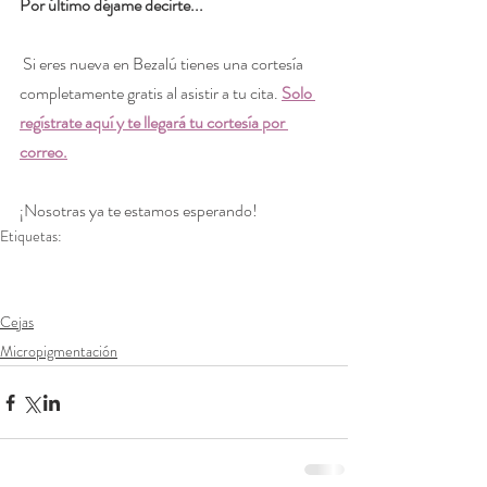
Por último déjame decirte...
 Si eres nueva en Bezalú tienes una cortesía 
completamente gratis al asistir a tu cita. 
Solo 
regístrate aquí y te llegará tu cortesía por 
correo.
¡Nosotras ya te estamos esperando!
Etiquetas:
cejas
microblading
micropigmentación
microshading
Cejas
Micropigmentación