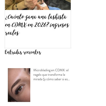
¿Cuánto gana una lashista
¿Cómo elegir e
en CDMX en 2026? ingresos
tratamiento pa
reales
Guía profesion
la decisión cor
Entradas recientes
Microblading en CDMX: el
regalo que transforma la
mirada (y cómo saber si es
para mamá)